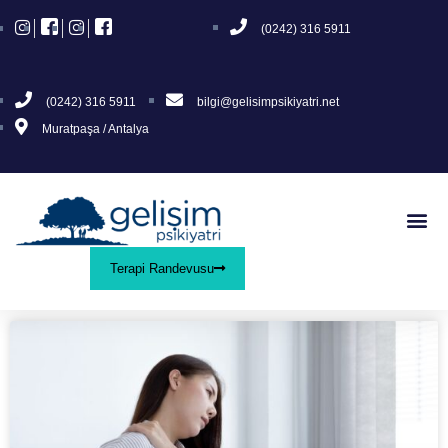
(0242) 316 5911
(0242) 316 5911
bilgi@gelisimpsikiyatri.net
Muratpaşa / Antalya
Terapi Randevusu