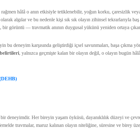
ağmen hâlâ o anın etkisiyle tetiklenebilir, yoğun korku, çaresizlik ve
larak algılar ve bu nedenle kişi sık sık olayın zihinsel tekrarlarıyla baş
ku, bir görüntü — travmatik anının duygusal yükünü yeniden ortaya çıkara
yin bu deneyim karşısında geliştirdiği içsel savunmaları, başa çıkma yö
elirtileri
, yalnızca geçmişte kalan bir olayın değil, o olayın bugün hâlâ
u (DEHB)
 bir deneyimdir. Her bireyin yaşam öyküsü, dayanıklılık düzeyi ve çevr
Temelde travmalar, maruz kalınan olayın niteliğine, süresine ve birey üz