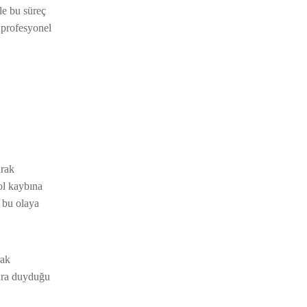
le bu süreç
 profesyonel
arak
ol kaybına
 bu olaya
rak
lara duyduğu