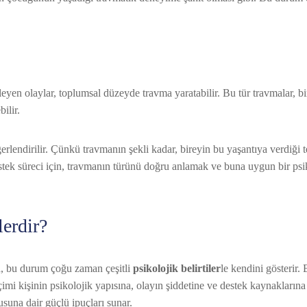
kileyen olaylar, toplumsal düzeyde travma yaratabilir. Bu tür travmalar, bi
ilir.
erlendirilir. Çünkü travmanın şekli kadar, bireyin bu yaşantıya verdiği 
estek süreci için, travmanın türünü doğru anlamak ve buna uygun bir psi
lerdir?
da, bu durum çoğu zaman çeşitli
psikolojik belirtiler
le kendini gösterir. 
imi kişinin psikolojik yapısına, olayın şiddetine ve destek kaynaklarına
suna dair güçlü ipuçları sunar.