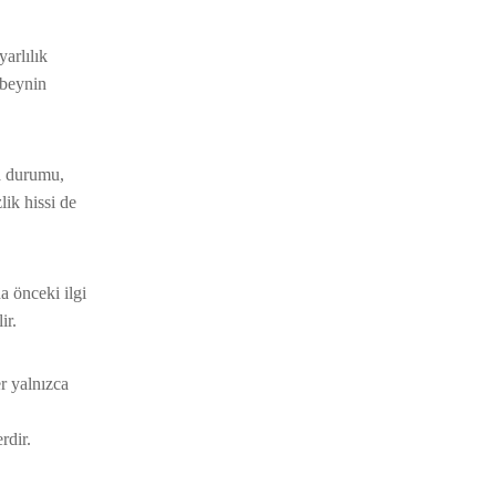
yarlılık
 beynin
ma durumu,
lik hissi de
a önceki ilgi
ir.
er yalnızca
rdir.