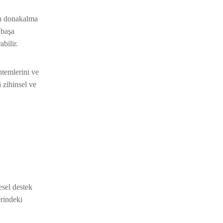
ya donakalma
 başa
bilir.
ntemlerini ve
 zihinsel ve
esel destek
erindeki