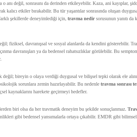
 o anı değil, sonrasını da derinden etkileyebilir. Kaza, ani kayıplar, şid
rak kalıcı etkiler bırakabilir. Bu tür yaşantılar sonrasında oluşan duygusa
farklı şekillerde deneyimlediği için,
travma nedir
sorusunun yanıtı da k
ğil; fiziksel, davranışsal ve sosyal alanlarda da kendini gösterebilir. T
açınma davranışları ya da bedensel rahatsızlıklar görülebilir. Bu sempt
.
k değil; bireyin o olaya verdiği duygusal ve bilişsel tepki olarak ele alın
psikolojik sorunlara zemin hazırlayabilir. Bu nedenle
travma sonrası te
çsel kaynaklarını harekete geçirmeyi hedefler.
kilerden biri olsa da her travmatik deneyim bu şekilde sonuçlanmaz.
Tra
inlikleri gibi bedensel yansımalarla ortaya çıkabilir. EMDR gibi bilimsel