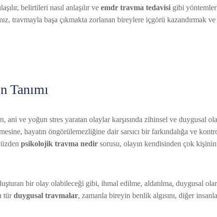
aşılır, belirtileri nasıl anlaşılır ve
emdr travma tedavisi
gibi yöntemler
acımız, travmayla başa çıkmakta zorlanan bireylere içgörü kazandırmak ve
ın Tanımı
n, ani ve yoğun stres yaratan olaylar karşısında zihinsel ve duygusal ol
esine, hayatın öngörülemezliğine dair sarsıcı bir farkındalığa ve kontr
 yüzden
psikolojik travma nedir
sorusu, olayın kendisinden çok kişinin
oluşturan bir olay olabileceği gibi, ihmal edilme, aldatılma, duygusal ola
u tür
duygusal travmalar
, zamanla bireyin benlik algısını, diğer insan