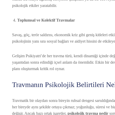
psikolojik etkiler yaratabilir.
Toplumsal ve Kolektif Travmalar
Savaş, göç, terör saldırısı, ekonomik kriz gibi geniş kitleleri et
psikolojinin yanı sıra sosyal bağları ve aidiyet hissini de etkileyeb
Gelişim Psikiyatri’de her travma türü, kendi dinamiği içinde değ
yaşantıdan sonra edindiği içsel anlam da önemlidir. Etkin bir d
planı oluşturmak kritik rol oynar.
Travmanın Psikolojik Belirtileri Ne
Travmatik bir olaydan sonra bireyin ruhsal dengesi sarsıldığın
her bireyde aynı şekilde ortaya çıkmaz; yoğunluğu, süresi ve biç
değişir. Ancak bazı ortak işaretler,
psikolojik travma nedir
soru