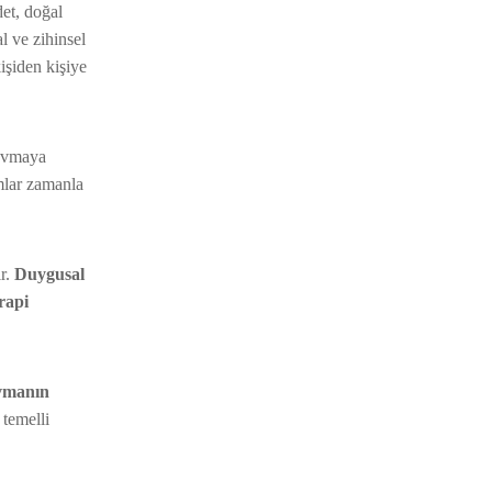
det, doğal
l ve zihinsel
işiden kişiye
ravmaya
omlar zamanla
ır.
Duygusal
rapi
vmanın
 temelli