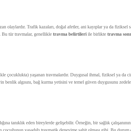
 olaylardır. Trafik kazaları, doğal afetler, ani kayıplar ya da fiziksel s
. Bu tür travmalar, genellikle
travma belirtileri
ile birlikte
travma sonr
e çocuklukta) yaşanan travmalardır. Duygusal ihmal, fiziksel ya da cin
eyin benlik algısını, bağ kurma yetisini ve temel güven duygusunu zedeley
a tanıklık eden bireylerde gelişebilir. Örneğin, bir sağlık çalışanının
nin çocuğunun yaşadığı travmatik deneyime şahit olması gibi. Bu durum