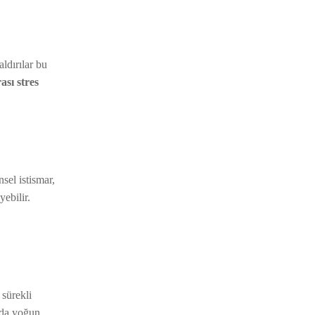
aldırılar bu
ası stres
sel istismar,
ebilir.
 sürekli
 da yoğun