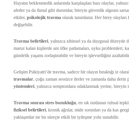
Hayatın beklenmedik anlarında karşılaşılan bazı olaylar, yalnızca
afetler ya da ihmal gibi durumlar, bireyin güvenlik algısını sarsa
etkiler,
psikolojik travma
olarak tanımlanır. Her birey olayları 
değişebilir.
Travma belirtileri
, yalnızca zihinsel ya da duygusal düzeyde de
maruz kalan kişilerde ani öfke patlamaları, uyku problemleri, k
gündelik yaşamı zorlaştırabilir ve bireyin işlevselliğini azaltabilir
Gelişim Psikiyatri’de travma, sadece bir olayın bıraktığı iz olara
travmalar
, çoğu zaman sessizce ilerler ve zamanla daha derin 
yöntemleri
, yalnızca semptomlara odaklanmak yerine, bireyin i
Travma sonrası stres bozukluğu
, en sık rastlanan ruhsal tep
fiziksel belirtileri
, kronik ağrılar, mide sorunları ya da kas gerg
yaklaşımlar ise bu süreçte etkili bir iyileşme yolu sunabilir.