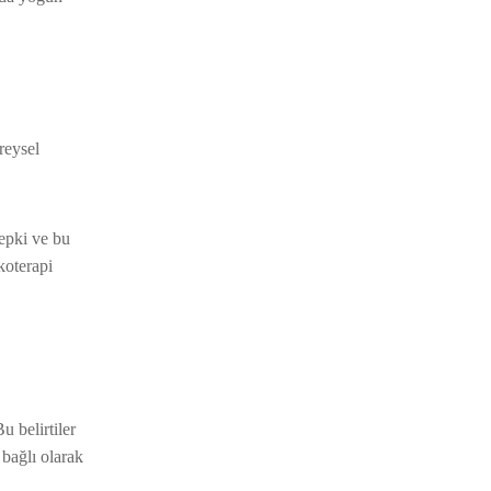
reysel
tepki ve bu
koterapi
Bu belirtiler
 bağlı olarak