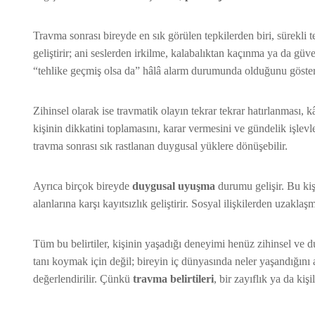
Travma sonrası bireyde en sık görülen tepkilerden biri, sürekli te
geliştirir; ani seslerden irkilme, kalabalıktan kaçınma ya da güve
“tehlike geçmiş olsa da” hâlâ alarm durumunda olduğunu göster
Zihinsel olarak ise travmatik olayın tekrar tekrar hatırlanması,
kişinin dikkatini toplamasını, karar vermesini ve gündelik işlevle
travma sonrası sık rastlanan duygusal yüklere dönüşebilir.
Ayrıca birçok bireyde
duygusal uyuşma
durumu gelişir. Bu kiş
alanlarına karşı kayıtsızlık geliştirir. Sosyal ilişkilerden uzakla
Tüm bu belirtiler, kişinin yaşadığı deneyimi henüz zihinsel ve du
tanı koymak için değil; bireyin iç dünyasında neler yaşandığını
değerlendirilir. Çünkü
travma belirtileri
, bir zayıflık ya da kiş