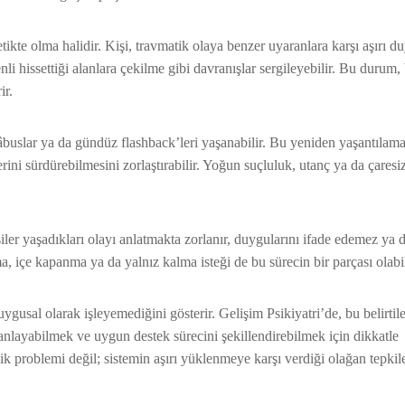
tikte olma halidir. Kişi, travmatik olaya benzer uyaranlara karşı aşırı du
nli hissettiği alanlara çekilme gibi davranışlar sergileyebilir. Bu durum,
ir.
 kâbuslar ya da gündüz flashback’leri yaşanabilir. Bu yeniden yaşantıla
rini sürdürebilmesini zorlaştırabilir. Yoğun suçluluk, utanç ya da çaresiz
iler yaşadıkları olayı anlatmakta zorlanır, duygularını ifade edemez ya d
şma, içe kapanma ya da yalnız kalma isteği de bu sürecin bir parçası olabil
ygusal olarak işleyemediğini gösterir. Gelişim Psikiyatri’de, bu belirtil
 anlayabilmek ve uygun destek sürecini şekillendirebilmek için dikkatle
ilik problemi değil; sistemin aşırı yüklenmeye karşı verdiği olağan tepkile