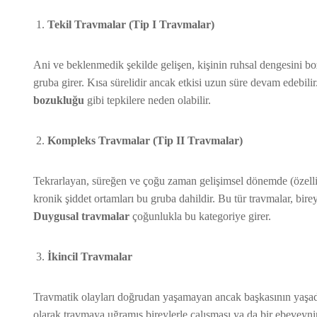
Tekil Travmalar (Tip I Travmalar)
Ani ve beklenmedik şekilde gelişen, kişinin ruhsal dengesini bozan
gruba girer. Kısa sürelidir ancak etkisi uzun süre devam edebilir
bozukluğu
gibi tepkilere neden olabilir.
Kompleks Travmalar (Tip II Travmalar)
Tekrarlayan, süreğen ve çoğu zaman gelişimsel dönemde (özellikl
kronik şiddet ortamları bu gruba dahildir. Bu tür travmalar, bir
Duygusal travmalar
çoğunlukla bu kategoriye girer.
İkincil Travmalar
Travmatik olayları doğrudan yaşamayan ancak başkasının yaşadığın
olarak travmaya uğramış bireylerle çalışması ya da bir ebevey