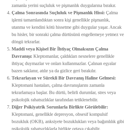
zamanla yerini suçluluk ve pişmanlık duygularına bırakır.
Çalma Sonrasında Suçluluk ve Pişmanlık Hissi:
Çalma
işlemi tamamlandıktan sonra kişi genellikle pişmanlık,
utanma ve kendini kötü hissetme gibi duygular yaşar. Ancak
bu hisler, bir sonraki çalma dürtüsünü engellemeye yetmez ve
döngü tekrarlar.
Maddi veya Kişisel Bir İhtiyaç Olmaksızın Çalma
Davranışı:
Kleptomanlar, çaldıkları nesnelere genellikle
ihtiyaç duymazlar ve onları kullanmazlar. Çalınan eşyalar
bazen saklanır, atılır ya da gizlice geri bırakılır.
Tekrarlayan ve Sürekli Bir Davranış Haline Gelmesi:
Kleptomani hastaları, çalma davranışlarını zamanla
tekrarlamaya başlar. Bu dürtü, belirli durumlar, stres veya
psikolojik rahatsızlıklar tarafından tetiklenebilir.
Diğer Psikiyatrik Sorunlarla Birlikte Görülebilir:
Kleptomani, genellikle depresyon, obsesif kompulsif
bozukluk (OKB), anksiyete bozuklukları veya bağımlılık gibi
psikolojik rahatsızlıklarla birlikte ortaya çıkabilir.