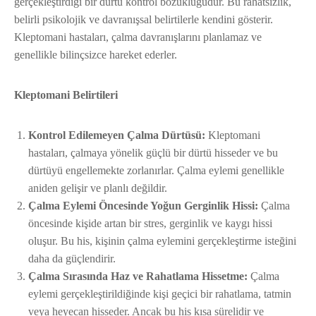
gerçekleştirdiği bir dürtü kontrol bozukluğudur. Bu rahatsızlık,
belirli psikolojik ve davranışsal belirtilerle kendini gösterir.
Kleptomani hastaları, çalma davranışlarını planlamaz ve
genellikle bilinçsizce hareket ederler.
Kleptomani Belirtileri
Kontrol Edilemeyen Çalma Dürtüsü:
Kleptomani
hastaları, çalmaya yönelik güçlü bir dürtü hisseder ve bu
dürtüyü engellemekte zorlanırlar. Çalma eylemi genellikle
aniden gelişir ve planlı değildir.
Çalma Eylemi Öncesinde Yoğun Gerginlik Hissi:
Çalma
öncesinde kişide artan bir stres, gerginlik ve kaygı hissi
oluşur. Bu his, kişinin çalma eylemini gerçekleştirme isteğini
daha da güçlendirir.
Çalma Sırasında Haz ve Rahatlama Hissetme:
Çalma
eylemi gerçekleştirildiğinde kişi geçici bir rahatlama, tatmin
veya heyecan hisseder. Ancak bu his kısa sürelidir ve