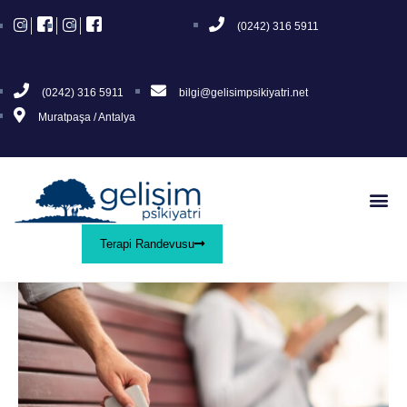
(0242) 316 5911
(0242) 316 5911
bilgi@gelisimpsikiyatri.net
Muratpaşa / Antalya
Terapi Randevusu