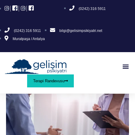
(0242) 316 5911
(0242) 316 5911
bilgi@gelisimpsikiyatri.net
Muratpaşa / Antalya
Terapi Randevusu